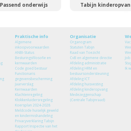
Passend onderwijs
Tabijn kinderopva
Praktische info
Organisatie
We
Algemene
Organogram
Vac
inkoopvoorwaarden
Statuten Tabijn
Wer
ANBI-Status
Raad van Toezicht
Wer
Besturingsfilosofie en
CvB en algemene directie
Job
ng
kernwaarden
Afdeling administratie
Sta
Code goed bestuur
Afdeling HRM en
Ik 
Functionaris
bestuursondersteuning
ang
gegevensbescherming
Afdeling ICT
Jaarverslag
Afdeling huisvesting
Kernwaarden
Afdeling kinderopvang
Klachtenregeling
Medezeggenschap
Klokkenluidersregeling
(Centrale Tabijnraad)
Koersplan 2024-2028
Meldcode huiselijk geweld
en kindermishandeling
Privacyverklaring Tabijn
Rapport Inspectie van het