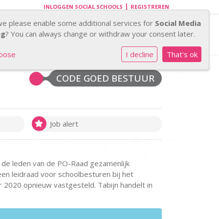
|
INLOGGEN SOCIAL SCHOOLS
REGISTREREN
Invalapplicatie
we please enable some additional services for
Social Media
ng
? You can always change or withdraw your consent later.
hoose
I decline
That's ok
CODE GOED BESTUUR
Job alert
n de leden van de PO-Raad gezamenlijk
en leidraad voor schoolbesturen bij het
r 2020 opnieuw vastgesteld. Tabijn handelt in