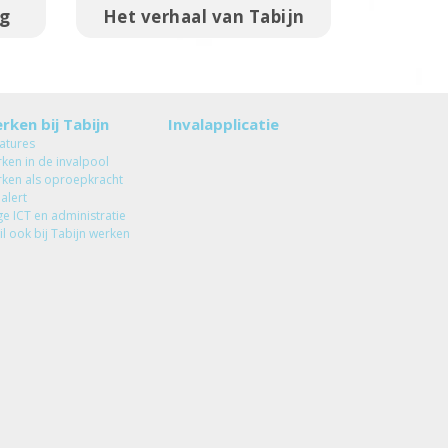
ng
Het verhaal van Tabijn
rken bij Tabijn
Invalapplicatie
atures
ken in de invalpool
ken als oproepkracht
 alert
ge ICT en administratie
wil ook bij Tabijn werken