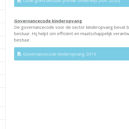
Code goed bestuur primair onderwijs (nov 2020)
Governancecode kinderopvang
De governancecode voor de sector kinderopvang bevat b
bestuur. Hij helpt om efficiënt en maatschappelijk veran
bestuur.
Governancecode kinderopvang 2019