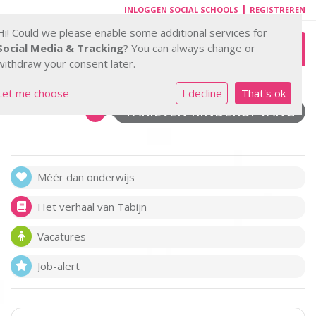
|
INLOGGEN SOCIAL SCHOOLS
REGISTREREN
Hi! Could we please enable some additional services for
Toggl
Social Media & Tracking
? You can always change or
withdraw your consent later.
Let me choose
I decline
That's ok
TARIEVEN KINDEROPVANG
Méér dan onderwijs
Het verhaal van Tabijn
Vacatures
Job-alert