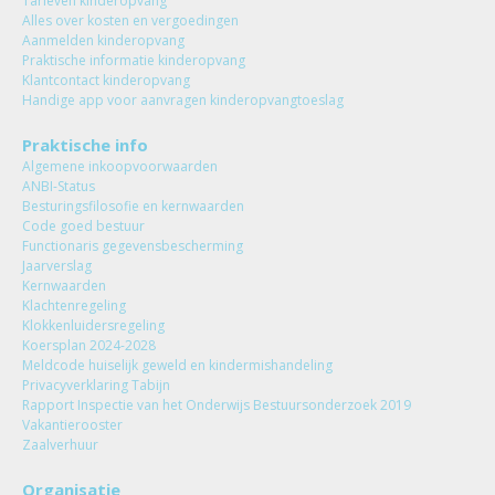
Tarieven kinderopvang
Alles over kosten en vergoedingen
Aanmelden kinderopvang
Praktische informatie kinderopvang
Klantcontact kinderopvang
Handige app voor aanvragen kinderopvangtoeslag
Praktische info
Algemene inkoopvoorwaarden
ANBI-Status
Besturingsfilosofie en kernwaarden
Code goed bestuur
Functionaris gegevensbescherming
Jaarverslag
Kernwaarden
Klachtenregeling
Klokkenluidersregeling
Koersplan 2024-2028
Meldcode huiselijk geweld en kindermishandeling
Privacyverklaring Tabijn
Rapport Inspectie van het Onderwijs Bestuursonderzoek 2019
Vakantierooster
Zaalverhuur
Organisatie