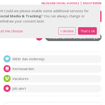
|
INLOGGEN SOCIAL SCHOOLS
REGISTREREN
Hi! Could we please enable some additional services for
Toggl
Social Media & Tracking
? You can always change or
withdraw your consent later.
Let me choose
I decline
That's ok
MÉÉR DAN ONDERWIJS
Méér dan onderwijs
Kernwaarden
Vacatures
Job alert