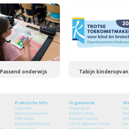
Passend onderwijs
Tabijn kinderopva
Praktische info
Organisatie
We
Algemene
Organogram
Vac
inkoopvoorwaarden
Statuten Tabijn
Wer
ANBI-Status
Raad van Toezicht
Wer
Besturingsfilosofie en
CvB en algemene directie
Job
ng
kernwaarden
Afdeling administratie
Sta