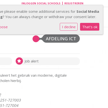
|
INLOGGEN SOCIAL SCHOOLS
REGISTREREN
Invalapplicatie
we please enable some additional services for
Social Media
ng
? You can always change or withdraw your consent later.
hoose
I decline
That's ok
AFDELING ICT
Job alert
uleert het gebruik van moderne, digitale
holen hierbij.
2
 0251-727003
251-727004