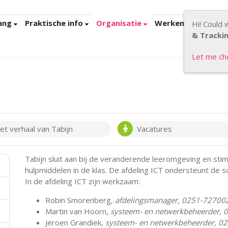
ang
Praktische info
Organisatie
Werken bij Tabijn
Hi! Could 
& Tracki
Let me c
et verhaal van Tabijn
Vacatures
Tabijn sluit aan bij de veranderende leeromgeving en stim
hulpmiddelen in de klas. De afdeling ICT ondersteunt de sc
In de afdeling ICT zijn werkzaam:
Robin Smorenberg,
afdelingsmanager, 0251-72700
Martin van Hoorn,
systeem- en netwerkbeheerder,
Jeroen Grandiek,
systeem- en netwerkbeheerder, 0