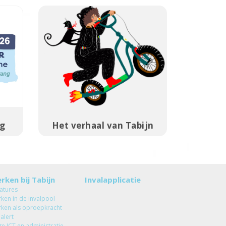
ng
Het verhaal van Tabijn
rken bij Tabijn
Invalapplicatie
atures
ken in de invalpool
ken als oproepkracht
 alert
ge ICT en administratie