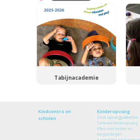
Tabijnacademie
Kindcentra en
Kinderopvang
Onze opvangpakketten
scholen
Tarieven kinderopvang
Alles over kosten en
vergoedingen
Aanmelden kinderopva